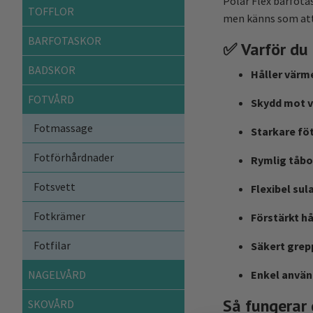
Polar Flex barfota
TOFFLOR
men känns som att
BARFOTASKOR
✅
Varför du
BADSKOR
Håller värm
FOTVÅRD
Skydd mot v
Fotmassage
Starkare föt
Fotförhårdnader
Rymlig tåbo
Fotsvett
Flexibel sula
Fotkrämer
Förstärkt h
Fotfilar
Säkert grep
Enkel använ
NAGELVÅRD
Så fungerar 
SKOVÅRD