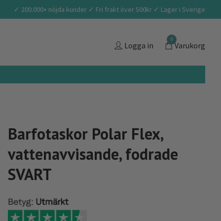
✓ 200.000+ nöjda kunder ✓ Fri frakt över 500kr ✓ Lager i Sverige
0
Logga in
Varukorg
Barfotaskor Polar Flex,
vattenavvisande, fodrade
SVART