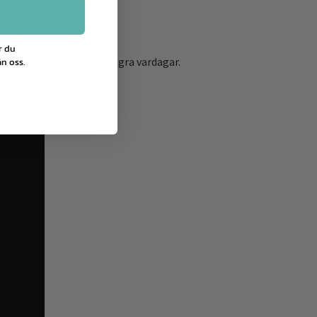
 ansvarsfullt val.
a och komfort.
r du
kan prova hemma inom några vardagar.
n oss.
 polyester, PU-läder