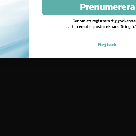
 val
– hållbar produktion och lång livscykel gör skorna till ett mer
Prenumerera
och testad
– varje par lever upp till höga standarder för slitstyrk
Genom att registrera dig godkänne
er & snabb leverans
– du slipper vänta länge på leveransen och 
att ta emot e-postmarknadsföring frå
a. 4-6 mm
Nej tack
: Greppvänlig gummi, Innersula: EVA-skum, Övrigt material: skum,