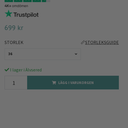
699 kr
STORLEK
📏
STORLEKSGUIDE
36
I lager i Älvsered
LÄGG I VARUKORGEN