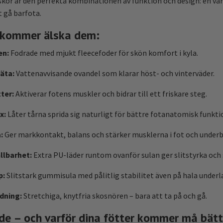
skor är den perfekta kombinationen av funktion och design: en v
 gå barfota.
 kommer älska dem:
en:
Fodrade med mjukt fleecefoder för skön komfort i kyla.
äta:
Vattenavvisande ovandel som klarar höst- och vinterväder.
ter:
Aktiverar fotens muskler och bidrar till ett friskare steg.
x:
Låter tårna sprida sig naturligt för bättre fotanatomisk funkti
:
Ger markkontakt, balans och stärker musklerna i fot och underb
ållbarhet:
Extra PU-läder runtom ovanför sulan ger slitstyrka och 
p:
Slitstark gummisula med pålitlig stabilitet även på hala underl
dning:
Stretchiga, knytfria skosnören – bara att ta på och gå.
de – och varför dina fötter kommer må bätt