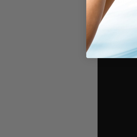
Klimatsmart
Certifierad 
Svenskt lag
Sulans tjocklek:
c
Material:
Yttersula