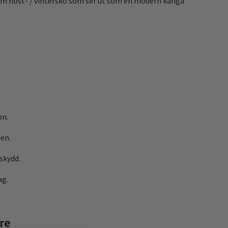
arm höst- / vintersko som ser ut som en modern känga
on.
en.
skydd.
ag.
re