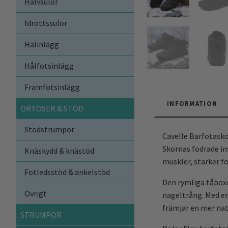
Halvsulor
Idrottssulor
Hälinlägg
Hålfotsinlägg
Framfotsinlägg
INFORMATION
ORTOSER & STÖD
Stödstrumpor
Cavelle Barfotaskor
Skornas fodrade in
Knäskydd & knästöd
muskler, stärker f
Fotledsstöd & ankelstöd
Den rymliga tåboxe
Övrigt
nageltrång. Med en
främjar en mer nat
STRUMPOR