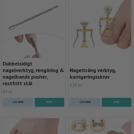
Dubbelsidigt
nagelverktyg, rengöring &
Nageltrång verktyg,
nagelbands pusher,
korrigeringsskruv
rostfritt stål
129 kr
89 kr
LÄS MER
LÄS MER