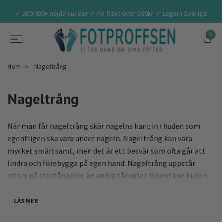
✓ 200.000+ nöjda kunder ✓ Fri frakt över 500kr ✓ Lager i Sverige
0
Hem
Nageltrång
Nageltrång
När man får nageltrång skär nagelns kant in i huden som
egentligen ska vara under nageln. Nageltrång kan vara
mycket smärtsamt, men det är ett besvär som ofta går att
lindra och förebygga på egen hand. Nageltrång uppstår
oftare på stortånageln än andra tånaglar. Ibland kan huden
kring den trängda nageln skära in i huden och släppa in
bakterier som orsakar en infektion. Nageltrång räknas som
LÄS MER
ett ganska vanligt tillstånd och kan oftast behandlas