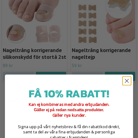
Nageltrång korrigerande
Nageltrång korrigerande
silikonskydd för stortå 2st
nageltejp
89 kr
59 kr
LÄS MER
LÄS MER
FÅ 10% RABATT!
Symtom på nageltrång
Kan ej kombineras med andra erbjudanden.
Gäller ej på redan nedsatta produkter.
Värk
Gäller nya kunder.
Ömhet
Signa upp på vårt nyhetsbrev & få din rabattkod direkt,
Svullnad
samt ta del av våra fina erbjudanden & personliga
Rodnad kring den trängda nageln
rabatter i framtiden!