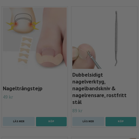
hemma. Vi har flera olika produkter som kan hjälpa dig i
vardagen att förebygga och behandla nageltrång.
Dubbelsidigt
nagelverktyg,
Nageltrångstejp
nagelbandskniv &
nagelrensare, rostfritt
49 kr
stål
89 kr
LÄS MER
LÄS MER