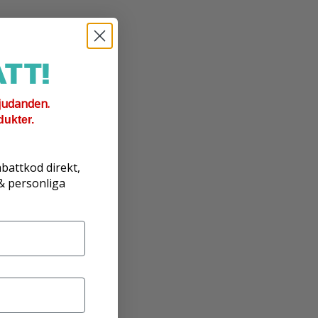
TT!
judanden.
dukter.
abattkod direkt,
 & personliga