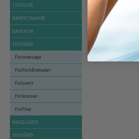
TOFFLOR
BARFOTASKOR
BADSKOR
FOTVÅRD
Fotmassage
Fotförhårdnader
Fotsvett
Fotkrämer
Fotfilar
NAGELVÅRD
SKOVÅRD