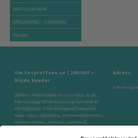
SKOTILLBEHÖR
GROUNDING / JORDNING
Om oss
Om Fotproffsen.se | 200.000 +
Adress
Nöjda kunder
Falkenbergsv
200.000 + Nöjda kunder! Hos oss hittar du allt
från skoinlägg till fotvård av högsta kvalité till
ett rimligt pris. Vi har lösningen på hälsporre,
hallux valgus, nageltrång, benhinneinflammation,
mortons neurom, pronation, hammartå,
skoskav, stukad fot...m.m. Vi säljer bekväma
kompressionsstrumpor, knäskydd, fotledsstöd