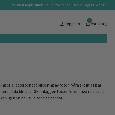
✓ 200.000+ nöjda kunder ✓ Fri frakt över 500kr ✓ Lager i Sverige
0
Logga in
Varukorg
ing eller stöd och stabilisering av foten. Våra skoinlägg är
 eller när du idrottar. Skoinläggen förser foten med rätt stöd
kerligen en halvsula för ditt behov!