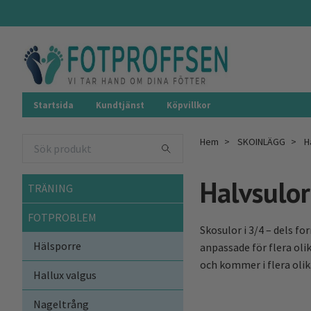
Startsida
Kundtjänst
Köpvillkor
Hem
SKOINLÄGG
Ha
Halvsulor
TRÄNING
FOTPROBLEM
Skosulor i 3/4 – dels f
Hälsporre
anpassade för flera olik
och kommer i flera olik
Hallux valgus
Nageltrång