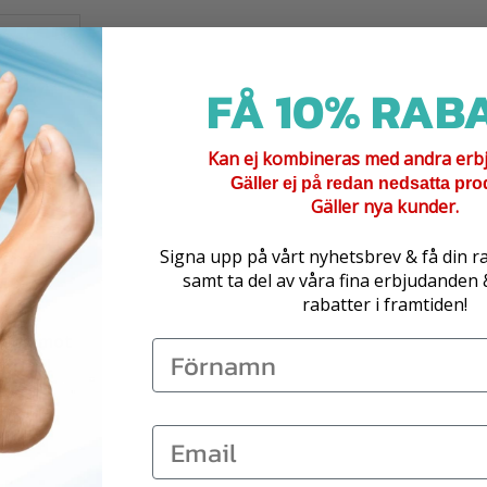
FÅ 10% RABA
Kan ej kombineras med andra erb
Gäller ej på redan nedsatta pro
Gäller nya kunder.
Signa upp på vårt nyhetsbrev & få din r
samt ta del av våra fina erbjudanden
rabatter i framtiden!
kydd mot
öd, gel