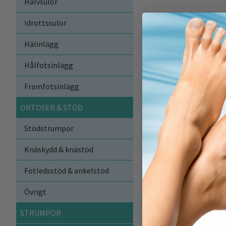
Halvsulor
Idrottssulor
Hälinlägg
Hålfotsinlägg
Framfotsinlägg
ORTOSER & STÖD
Stödstrumpor
Skoinlägg 3/4,
Knäskydd & knästöd
stötdämpning, häls
hälsporre, fotvalvst
Fotledsstöd & ankelstöd
Tillfälligt slut
Övrigt
LÄS MER
STRUMPOR