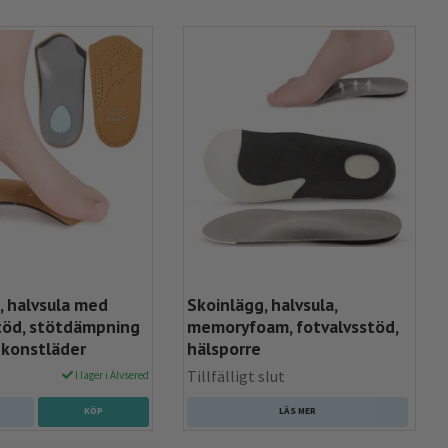
, halvsula med
Skoinlägg, halvsula,
töd, stötdämpning
memoryfoam, fotvalvsstöd,
, konstläder
hälsporre
Tillfälligt slut
I lager i Älvsered
KÖP
LÄS MER