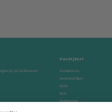
Kundtjänst
ägen 10, 311 63 Älvsered
Kontakta oss
Leveransfrågor
Retur
Byte
Reklamation
Köpvillkor