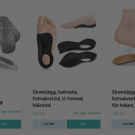
Skoinlägg, halvsula,
Skoinlägg
fotvalvstöd, U-format
fotvalvss
gg
hälstöd
för hälen
 lager i Älvsered
189 kr
199 kr
I lager i Älvsered
KÖP
LÄS MER
KÖP
LÄS MER