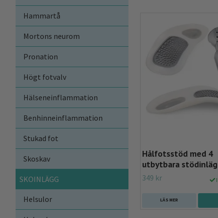
Hammartå
Mortons neurom
Pronation
Högt fotvalv
Hälseneinflammation
Benhinneinflammation
Stukad fot
Hålfotsstöd med 4
Skoskav
utbytbara stödinlä
349 kr
SKOINLÄGG
I
Helsulor
LÄS MER