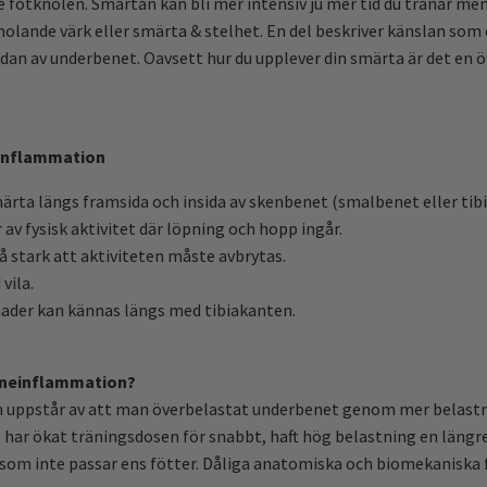
 fotknölen. Smärtan kan bli mer intensiv ju mer tid du tränar men 
molande värk eller smärta & stelhet. En del beskriver känslan som 
dan av underbenet. Oavsett hur du upplever din smärta är det en 
inflammation
ärta längs framsida och insida av skenbenet (smalbenet eller tibi
 fysisk aktivitet där löpning och hopp ingår.
å stark att aktiviteten måste avbrytas.
vila.
ader kan kännas längs med tibiakanten.
nneinflammation?
ppstår av att man överbelastat underbenet genom mer belastning 
har ökat träningsdosen för snabbt, haft hög belastning en längre 
 som inte passar ens fötter. Dåliga anatomiska och biomekaniska 