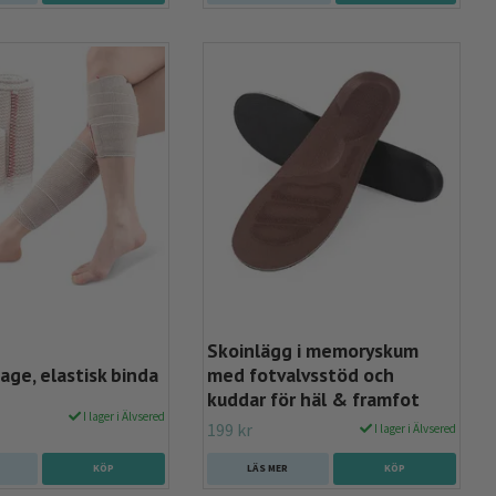
Skoinlägg i memoryskum
ge, elastisk binda
med fotvalvsstöd och
kuddar för häl & framfot
I lager i Älvsered
199 kr
I lager i Älvsered
KÖP
LÄS MER
KÖP