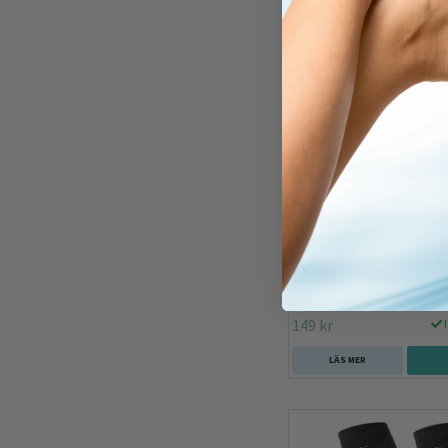
Stödstrumpor Vital, 
15-21mmHg, SVART
149 kr
I
LÄS MER