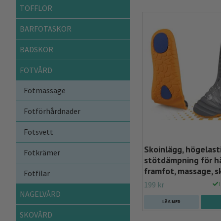
TOFFLOR
BARFOTASKOR
BADSKOR
FOTVÅRD
Fotmassage
Fotförhårdnader
Fotsvett
Skoinlägg, högelasti
Fotkrämer
stötdämpning för h
framfot, massage, 
Fotfilar
199 kr
I
NAGELVÅRD
LÄS MER
SKOVÅRD