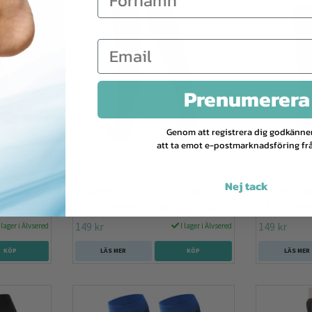
Prenumerera
Genom att registrera dig godkänne
att ta emot e-postmarknadsföring frå
Nej tack
Klass 1,
Stödstrumpor Vital, Klass 1,
Stödstrump
/ORANGE
15-21mmHg SVART/ROSA
15-21mmH
149 kr
149 kr
 lager i Älvsered
I lager i Älvsered
KÖP
LÄS MER
KÖP
LÄS MER