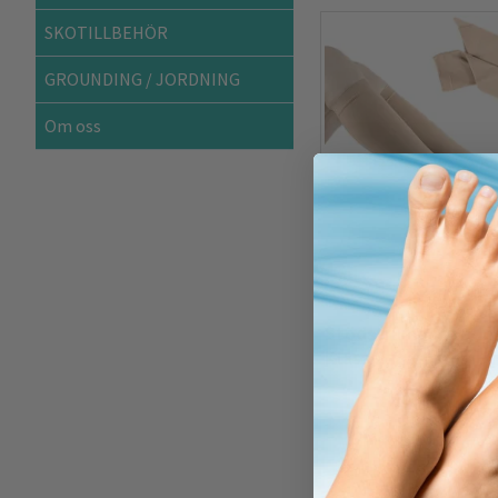
SKOTILLBEHÖR
GROUNDING / JORDNING
Om oss
Stödstrumpor, vader
Klass 2, 23-32mmHg
199 kr
I
LÄS MER