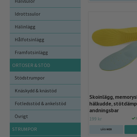
Halvsulor
Idrottssulor
Hälinlägg
Hålfotsinlägg
Framfotsinlägg
ORTOSER & STÖD
Stödstrumpor
Knäskydd & knästöd
Skoinlägg, memorys
hälkudde, stötdämp
Fotledsstöd & ankelstöd
andningsbar
Övrigt
199 kr
I
STRUMPOR
LÄS MER