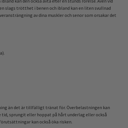
ibland kan den också avta efter en stunds rörelse. Även vid
en slags trötthet i benen och ibland kan en liten svullnad
överansträngning av dina muskler och senor som orsakar det
a).
än det är tillfälligt tränat för. Överbelastningen kan
tid, sprungit eller hoppat på hårt underlag eller också
förutsättningar kan också öka risken.