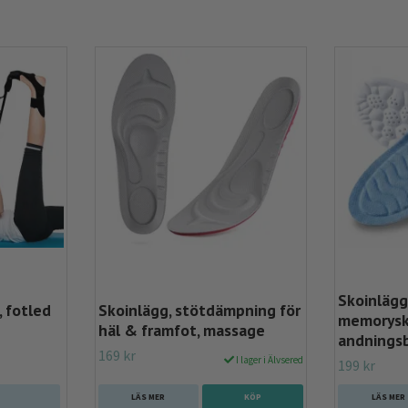
Skoinlägg
, fotled
Skoinlägg, stötdämpning för
memorysk
häl & framfot, massage
andnings
169 kr
I lager i Älvsered
199 kr
LÄS MER
KÖP
LÄS MER