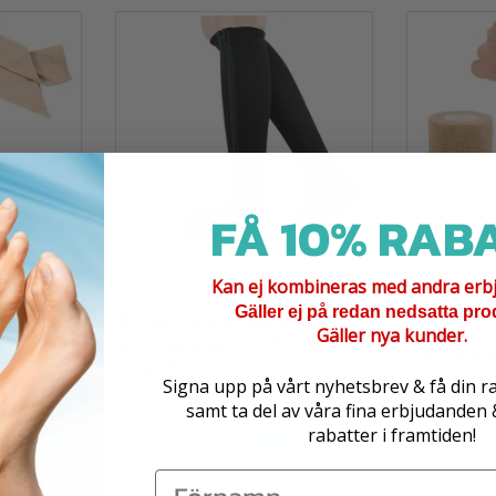
FÅ 10% RABA
Kan ej kombineras med andra erb
Gäller ej på redan nedsatta pro
Stödstrumpor, öppen tå,
, mjuk,
Högelasti
Gäller nya kunder.
blixtlås, Klass 2, 23-32mmHg
 BEIGE
non-wove
SVART
Signa upp på vårt nyhetsbrev & få din r
69 kr
 lager i Älvsered
179 kr
I lager i Älvsered
samt ta del av våra fina erbjudanden
rabatter i framtiden!
KÖP
LÄS MER
KÖP
LÄS MER