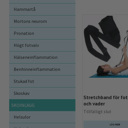
Hammartå
Mortons neurom
Pronation
Högt fotvalv
Hälseneinflammation
Benhinneinflammation
Stukad fot
Skoskav
Stretchband för fot
och vader
SKOINLÄGG
Tillfälligt slut
Helsulor
LÄS MER