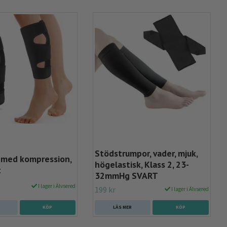
Stödstrumpor, vader, mjuk,
 med kompression,
högelastisk, Klass 2, 23-
t
32mmHg SVART
I lager i Älvsered
199 kr
I lager i Älvsered
LÄS MER
KÖP