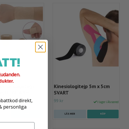
TT!
judanden.
dukter.
sk bandagetejp,
Kinesiologitejp 5m x 5cm
n, BEIGE 4.5m
SVART
abattkod direkt,
99 kr
I lager i Älvsered
I lager i Älvsered
 & personliga
KÖP
LÄS MER