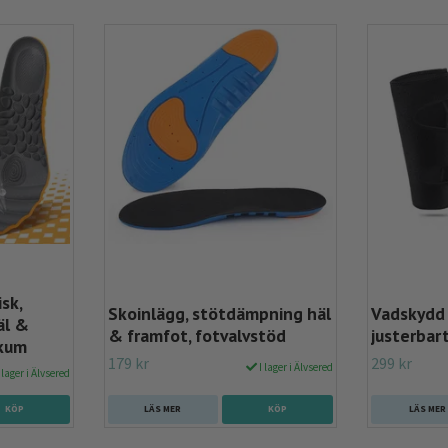
sk,
Skoinlägg, stötdämpning häl
Vadskydd
äl &
& framfot, fotvalvstöd
justerbar
skum
179 kr
299 kr
I lager i Älvsered
 lager i Älvsered
KÖP
LÄS MER
KÖP
LÄS MER