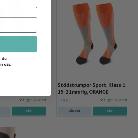
r du
n oss.
or Vital, Klass 1,
Stödstrumpor Sport, Klass 1,
g, SVART/BLÅ
15-21mmHg, ORANGE
149 kr
I lager i Älvsered
I lager i Älvsered
KÖP
LÄS MER
KÖP