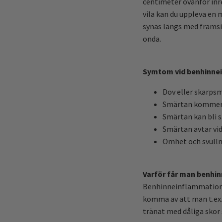
centimeter ovanför inre
vila kan du uppleva en 
synas längs med framsi
onda.
Symtom vid benhinne
Dov eller skarpsm
Smärtan kommer av
Smärtan kan bli s
Smärtan avtar vid 
Ömhet och svulln
Varför får man benhi
Benhinneinflammation u
komma av att man t.ex. 
tränat med dåliga skor