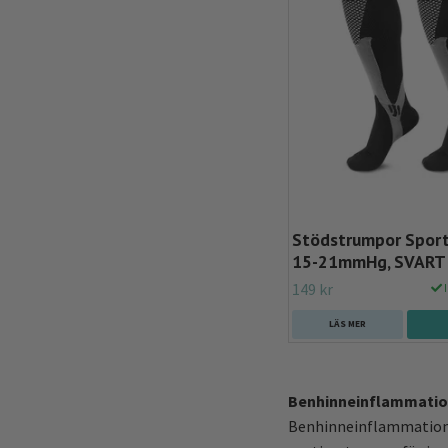
Stödstrumpor Sport,
15-21mmHg, SVART
149 kr
I
LÄS MER
Benhinneinflammation
Benhinneinflammation k