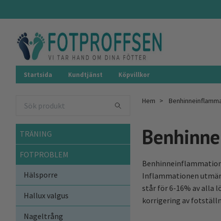
Startsida
Kundtjänst
Köpvillkor
Hem
Benhinneinflamma
Benhinne
TRÄNING
FOTPROBLEM
Benhinneinflammation ä
Hälsporre
Inflammationen utmärke
står för 6-16% av alla 
Hallux valgus
korrigering av fotstäl
Nageltrång