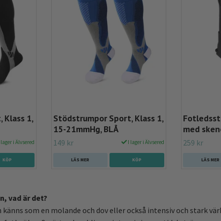
 Klass 1,
Stödstrumpor Sport, Klass 1,
Fotledsst
15-21mmHg, BLÅ
med sken
149 kr
259 kr
 lager i Älvsered
I lager i Älvsered
KÖP
LÄS MER
KÖP
LÄS MER
, vad är det?
änns som en molande och dov eller också intensiv och stark värk