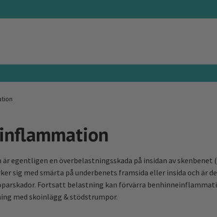
tion
inflammation
r egentligen en överbelastningsskada på insidan av skenbenet (t
r sig med smärta på underbenets framsida eller insida och är de
löparskador. Fortsatt belastning kan förvärra benhinneinflammati
lning med skoinlägg & stödstrumpor.