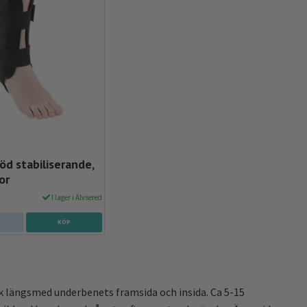
öd stabiliserande,
or
I lager i Älvsered
KÖP
 längsmed underbenets framsida och insida. Ca 5-15