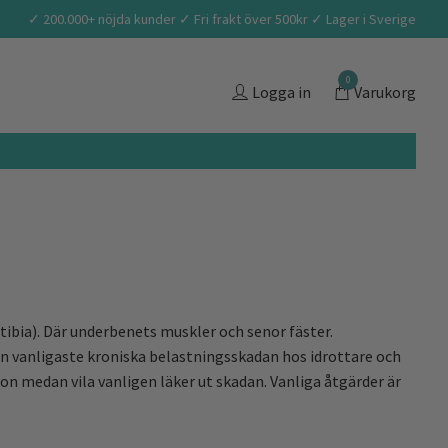
✓ 200.000+ nöjda kunder ✓ Fri frakt över 500kr ✓ Lager i Sverige
0
Logga in
Varukorg
ibia). Där underbenets muskler och senor fäster.
n vanligaste kroniska belastningsskadan hos idrottare och
on medan vila vanligen läker ut skadan. Vanliga åtgärder är