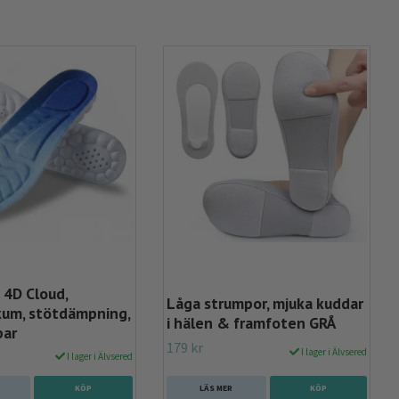
 4D Cloud,
Låga strumpor, mjuka kuddar
um, stötdämpning,
i hälen & framfoten GRÅ
bar
179 kr
I lager i Älvsered
I lager i Älvsered
KÖP
LÄS MER