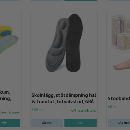
kum,
Skoinlägg, stötdämpning häl
ning,
Stödbanda
& framfot, fotvalvstöd, GRÅ
69 kr
169 kr
I lager i Älvsered
 lager i Älvsered
KÖP
LÄS MER
KÖP
LÄS MER