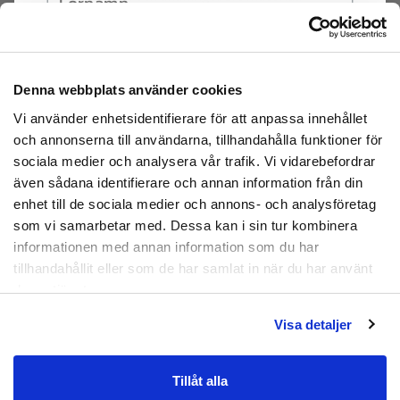
Kommer i en ljusgrå nyans.
ONE-SIZE, passar de flesta med storlekar 36-
39
Tvättas i max. 30 grader.
Denna webbplats använder cookies
Prenumerera
Vi använder enhetsidentifierare för att anpassa innehållet
Storleksguide:
Genom att registrera dig godkänner du
och annonserna till användarna, tillhandahålla funktioner för
ONE-SIZE, passar de flesta med storlekar 36-39
att ta emot e-postmarknadsföring från oss.
sociala medier och analysera vår trafik. Vi vidarebefordrar
Tjocklek: ca: 0,7cm (vid extrakuddarna vid framfoten
även sådana identifierare och annan information från din
och hälen) och ca: 0,2cm.
Nej tack
enhet till de sociala medier och annons- och analysföretag
Material:
Nylon, skumgummi.
som vi samarbetar med. Dessa kan i sin tur kombinera
informationen med annan information som du har
Artikelnummer:
YXW-0068
tillhandahållit eller som de har samlat in när du har använt
deras tjänster.
Visa detaljer
Tillåt alla