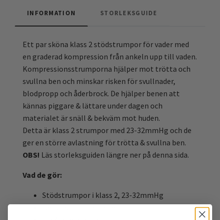
INFORMATION
STORLEKSGUIDE
Ett par sköna klass 2 stödstrumpor för vader med
en graderad kompression från ankeln upp till vaden.
Kompressionsstrumporna hjälper mot trötta och
svullna ben och minskar risken för svullnader,
blodpropp och åderbrock. De hjälper benen att
kännas piggare & lättare under dagen och
materialet är snäll & bekväm mot huden.
Detta är klass 2 strumpor med 23-32mmHg och de
ger en större avlastning för trötta & svullna ben.
OBS!
Läs storleksguiden längre ner på denna sida.
Vad de gör:
Stödstrumpor i klass 2, 23-32mmHg
Ger stöd till trötta ben.
Fin & hög kvalitet.