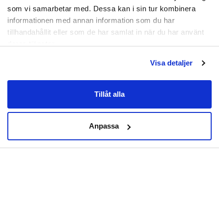
som vi samarbetar med. Dessa kan i sin tur kombinera
Klass 2 stödstrumpor rekommenderas för större
informationen med annan information som du har
besvär, exempelvis, flebit, lymfödem, svåra
tillhandahållit eller som de har samlat in när du har använt
åderbrock, efter kirurgi för kronisk venös insufficiens
deras tjänster.
och stora trötthetsbesvär samt blodproppar.
Ibland kan en läkare behöva kontaktas vid
Visa detaljer
användande av kompressionsklass 2.
Tvättas i 30 grader.
Tillåt alla
Material:
Nylon-spandex.
Anpassa
Artikelnummer:
DTW-0036