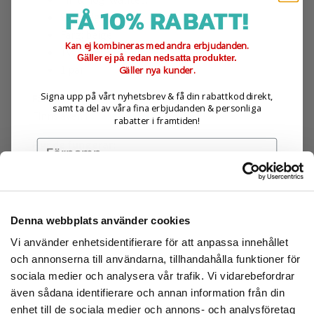
FÅ 10% RABATT!
Slittåliga.
Färg: beige
Kan ej kombineras med andra erbjudanden.
Tvättas i 30 grader.
Gäller ej på redan nedsatta produkter.
1 par
Gäller nya kunder.
Signa upp på vårt nyhetsbrev & få din rabattkod direkt,
Färgval:
samt ta del av våra fina erbjudanden & personliga
Finns även i
svart färg här.
rabatter i framtiden!
Hur de fungerar:
Kompressionsstrumporna minskar svullnad i ben
tack vare bättre lymfcirkulation och förbättrar
blodcirkulationen som hjälper blodkärlen att få en
Denna webbplats använder cookies
Prenumerera
normal funktion. Stödstrumporna avlastar trycket
och låter blodet flöda, detta förlopp hjälper
Vi använder enhetsidentifierare för att anpassa innehållet
Genom att registrera dig godkänner du
och annonserna till användarna, tillhandahålla funktioner för
venerna att lättare pumpa tillbaka blodet till
att ta emot e-postmarknadsföring från oss.
sociala medier och analysera vår trafik. Vi vidarebefordrar
hjärtat.
även sådana identifierare och annan information från din
Dessa stödstrumpor kan användas under hela dagen
Nej tack
enhet till de sociala medier och annons- och analysföretag
och ger mycket bra stöd för trötta ben.