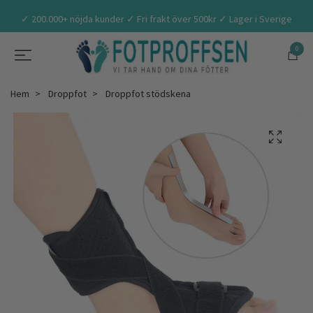
✓ 200.000+ nöjda kunder ✓ Fri frakt över 500kr ✓ Lager i Sverige
0
Hem
Droppfot
Droppfot stödskena