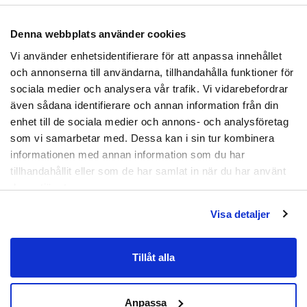
lyfta foten.
Denna webbplats använder cookies
Prenumerera
Handtvättas vid behov i max 30 grader.
Vi använder enhetsidentifierare för att anpassa innehållet
Genom att registrera dig godkänner du
och annonserna till användarna, tillhandahålla funktioner för
att ta emot e-postmarknadsföring från oss.
Material:
Nylon, tyg, neopren, kardborreband,
sociala medier och analysera vår trafik. Vi vidarebefordrar
stålskena.
även sådana identifierare och annan information från din
Nej tack
enhet till de sociala medier och annons- och analysföretag
Artikelnummer:
ZXC-0010
som vi samarbetar med. Dessa kan i sin tur kombinera
informationen med annan information som du har
tillhandahållit eller som de har samlat in när du har använt
deras tjänster.
Visa detaljer
Tillåt alla
Anpassa