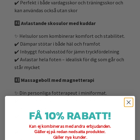
✔️ Perfekt i både vardagsskor och träningsskor och
kan användas också utan skor
2️⃣ Avlastande skosulor med kuddar
✨ Helsulor som kombinerar komfort och stabilitet.
✔️ Dämpar stötar i både häl och framfot
✔️ Inbyggt fotvalvsstöd för jämn tryckfördelning
✔️ Avlastar hela foten – idealisk för dig som går och
står mycket
3️⃣ Massageboll med magnetterapi
✨ Din personliga fotterapeut i miniformat.
✔️ Stimulerar blodcirkulationen och mjukar upp
spända muskler
FÅ 10% RABATT!
✔️ Inbyggda magneter som förstärker
massageeffekten
Kan ej kombineras med andra erbjudanden.
✔️ Enkel att använda hemma, på jobbet eller i
Gäller ej på redan nedsatta produkter.
Gäller nya kunder.
soffan