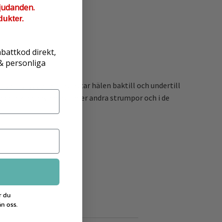
judanden.
dukter.
abattkod direkt,
 & personliga
 som skyddar och avlastar hälen baktill och undertill
nkeln. Kan användas under andra strumpor och i de
r du
n oss.