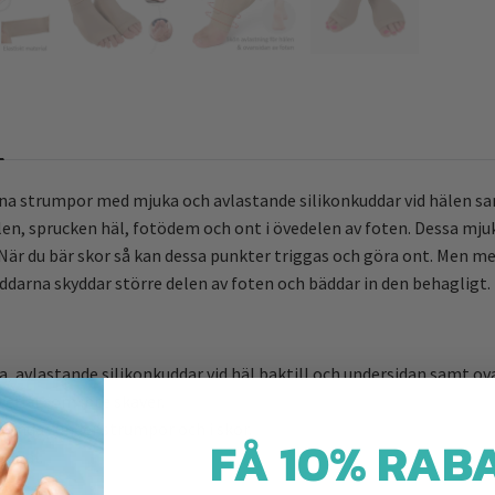
öna strumpor med mjuka och avlastande silikonkuddar vid hälen s
älen, sprucken häl, fotödem och ont i övedelen av foten. Dessa mj
När du bär skor så kan dessa punkter triggas och göra ont. Men m
ddarna skyddar större delen av foten och bäddar in den behagligt.
, avlastande silikonkuddar vid häl baktill och undersidan samt ov
rial som inte skaver.
vändas under strumpor och i skor.
FÅ 10% RABA
erial.
.