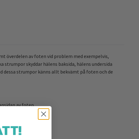
amt överdelen av foten vid problem med exempelvis,
uka strumpor skyddar hälens baksida, hälens undersida
ed dessa strumpor känns allt bekvämt på foten och de
ansidan av foten.
TT!