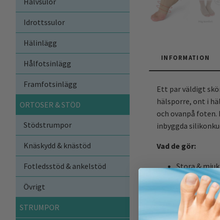
Halvsulor
Idrottssulor
Hälinlägg
INFORMATION
Hålfotsinlägg
Framfotsinlägg
Ett par väldigt sk
hälsporre, ont i h
ORTOSER & STÖD
och ovanpå foten. 
Stödstrumpor
inbyggda silikonku
Knäskydd & knästöd
Vad de gör:
Fotledsstöd & ankelstöd
Stora & mjuka
Bekvämt mate
Övrigt
Kan också an
Elastiskt mat
STRUMPOR
Hög komfort