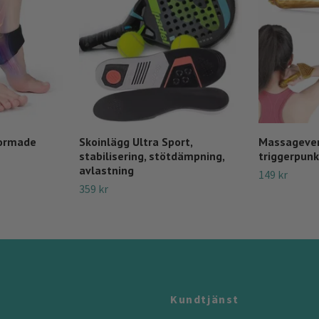
formade
Skoinlägg Ultra Sport,
Massagever
stabilisering, stötdämpning,
triggerpunk
avlastning
149 kr
359 kr
Kundtjänst