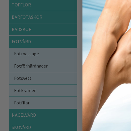
Fin kvalitet.
TOFFLOR
One size pass
BARFOTASKOR
Handtvättas 
1 par.
BADSKOR
Hur de fungerar:
FOTVÅRD
Detta är ett par s
Fotmassage
samt längsmed hela
flesta skor.
Fotförhårdnader
Strumporna handtvä
Fotsvett
Material: Silikon, 
Fotkrämer
Artikelnummer:
WTA-00
Fotfilar
NAGELVÅRD
SKOVÅRD