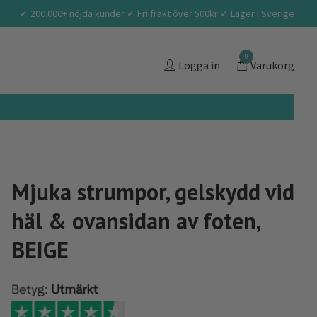
✓ 200.000+ nöjda kunder ✓ Fri frakt över 500kr ✓ Lager i Sverige
0
Logga in
Varukorg
Mjuka strumpor, gelskydd vid
häl & ovansidan av foten,
BEIGE