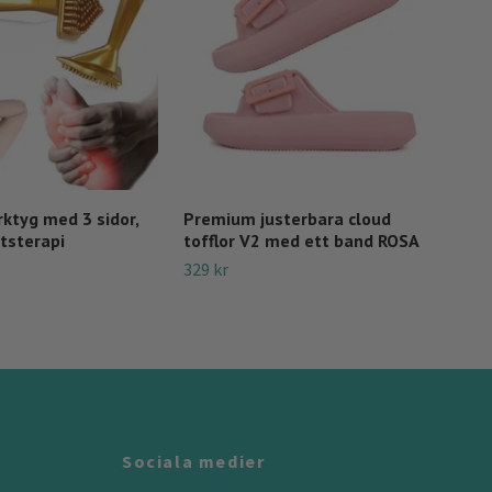
ktyg med 3 sidor,
Premium justerbara cloud
Pre
tsterapi
tofflor V2 med ett band ROSA
clo
329 kr
359 
Sociala medier