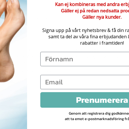
Kan ej kombineras med andra erb
Gäller ej på redan nedsatta pro
ar strl. 36-40.
Gäller nya kunder.
i max. 30 graders vatten.
Signa upp på vårt nyhetsbrev & få din r
samt ta del av våra fina erbjudanden
rabatter i framtiden!
trumpor i skön och mjuk spandex som har en inbyggda silikonkuddar
 framsidan. Minskar besvär som t.ex. hälsporre, fotödem, ont i a
ttas i max. 30 graders vatten.
Nylon, Spandex.
Prenumerera
02
Genom att registrera dig godkänne
att ta emot e-postmarknadsföring frå