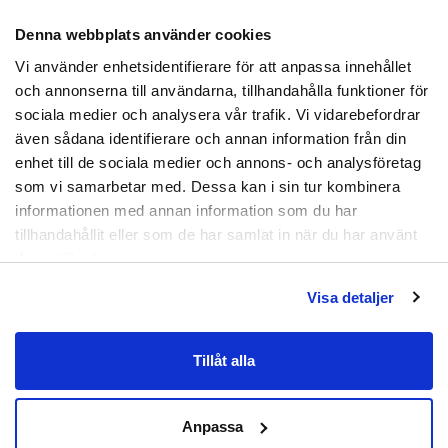
en tvättsvamp på ytan och är full av rundade hålrum
som är spår efter gasblåsor. Pimpsten bildas
Denna webbplats använder cookies
Prenumerera
kontinuerligt på platser med geologisk aktivitet
Vi använder enhetsidentifierare för att anpassa innehållet
där lava kommer fram.
Genom att registrera dig godkänner du
och annonserna till användarna, tillhandahålla funktioner för
att ta emot e-postmarknadsföring från oss.
sociala medier och analysera vår trafik. Vi vidarebefordrar
Material:
Pimpsten.
även sådana identifierare och annan information från din
Nej tack
enhet till de sociala medier och annons- och analysföretag
Artikelnummer:
MJC-0005
som vi samarbetar med. Dessa kan i sin tur kombinera
informationen med annan information som du har
tillhandahållit eller som de har samlat in när du har använt
deras tjänster.
Visa detaljer
Tillåt alla
Anpassa