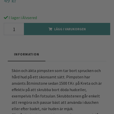
49 kr
I lager i Älvsered
LÄGG I VARUKORGEN
INFORMATION
Skön och äkta pimpsten som tar bort sprucken och
hård hud på ett skonsamt sätt. Pimpsten har
använts åtminstone sedan 1500 f.Kr. på Kreta och är
effektiv på att skrubba bort döda hudceller,
exempelvis från fotsulan. Skrubbstenen går enkelt
att rengöra och passar bäst att använda i duschen
eller efter badet, när huden är mjuk.