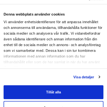
bekvämt och ger rörelsefrihet för både arbete
och fritid.
Denna webbplats använder cookies
Innehåller
1 par (2st)
Prenumerera
Vi använder enhetsidentifierare för att anpassa innehållet
Skötselråd:
Torkas av med en fuktig trasa för att
Genom att registrera dig godkänner du
och annonserna till användarna, tillhandahålla funktioner för
hålla knäskyddet rent och i gott skick.
att ta emot e-postmarknadsföring från oss.
sociala medier och analysera vår trafik. Vi vidarebefordrar
även sådana identifierare och annan information från din
Materal: EVA-skum.
Nej tack
enhet till de sociala medier och annons- och analysföretag
som vi samarbetar med. Dessa kan i sin tur kombinera
Artikelnummer:
HXD-0465
informationen med annan information som du har
tillhandahållit eller som de har samlat in när du har använt
deras tjänster.
Visa detaljer
Tillåt alla