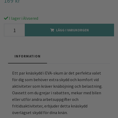
169 kr
I lager i Älvsered
LÄGG I VARUKORGEN
INFORMATION
Ett par knäskydd i EVA-skum är det perfekta valet
för dig som behöver extra skydd och komfort vid
aktiviteter som kräver knäböjning och belastning.
Oavsett om du grejar i rabatten, mekar med bilen
eller utför andra arbetsuppgifter och
fritidsaktiviteter, erbjuder detta knäskydd
överlägset skydd för dina knän.