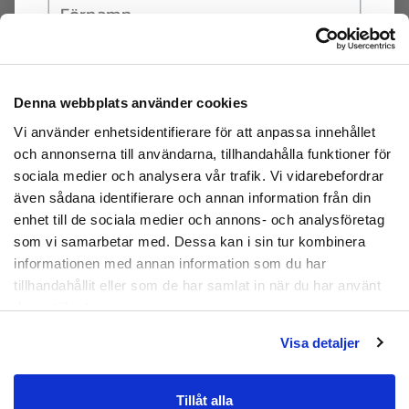
Denna webbplats använder cookies
Prenumerera
Vi använder enhetsidentifierare för att anpassa innehållet
Genom att registrera dig godkänner du
och annonserna till användarna, tillhandahålla funktioner för
att ta emot e-postmarknadsföring från oss.
sociala medier och analysera vår trafik. Vi vidarebefordrar
även sådana identifierare och annan information från din
Nej tack
enhet till de sociala medier och annons- och analysföretag
som vi samarbetar med. Dessa kan i sin tur kombinera
informationen med annan information som du har
tillhandahållit eller som de har samlat in när du har använt
Artikelnummer:
ZGD-0105
deras tjänster.
Visa detaljer
Tillåt alla