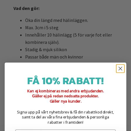
Vad den gör:
Öka din längd med hälinläggen.
Max. 3cm i 5 steg
Innehåller 10 hälinlägg (5 för varje fot eller
kombinera själv).
Stadig & mjuk silikon
Passar både män och kvinnor
Passar i de flesta skotyperna
1 par
FÅ 10% RABATT!
Hur de fungerar:
Kan ej kombineras med andra erbjudanden.
Med dessa hälinlägg kan du själv kombinera höjden
Gäller ej på redan nedsatta produkter.
Gäller nya kunder.
med de individuella inläggen som är 1cm per lager.
Silikonet är mjukt men stadigt och håller hälen på
Signa upp på vårt nyhetsbrev & få din rabattkod direkt,
plats tack vare en liten kant runtom hälpartiet.
samt ta del av våra fina erbjudanden & personliga
rabatter i framtiden!
Material:
TPR