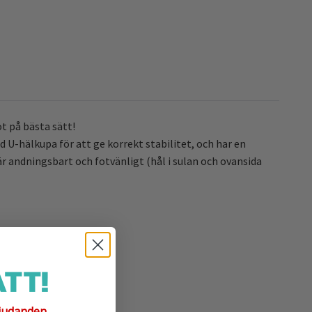
t på bästa sätt!
U-hälkupa för att ge korrekt stabilitet, och har en
är andningsbart och fotvänligt (hål i sulan och ovansida
TT!
judanden.