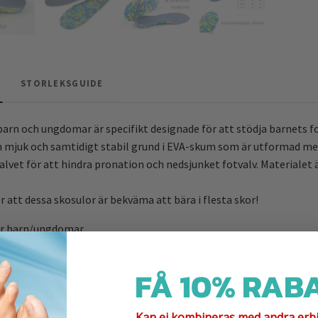
STORLEKSGUIDE
barn och ungdomar är specifikt designade för att stödja barnets fo
 mjuk och samtidigt stabil grund i EVA-skum som är utformad med 
alvet för att hindra pronation och nedsjunket fotvalv. Materialet 
att dessa skosulor är bekväma att bära i flesta skor!
ör barn/ungdomar.
med förhöjning vid fotvalvet.
r stabilitet.
FÅ 10% RABA
häl kupa, förhindrar pronation.
sula.
Kan ej kombineras med andra erb
 & fotvänligt material.