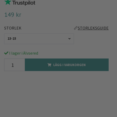
149 kr
STORLEK
📏
STORLEKSGUIDE
23-25
I lager i Älvsered
LÄGG I VARUKORGEN