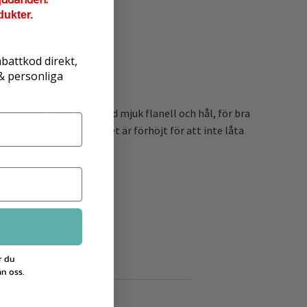
dukter.
abattkod direkt,
 & personliga
ovansida är försedda med mjuk flanell och hål, för bra
ndra pronation. Fotvalvet är förhöjt för att inte låta
r du
n oss.