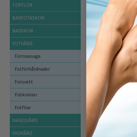
TOFFLOR
Kan enkelt kl
Hög kvalitet.
BARFOTASKOR
Junior storle
Bekväm i olik
BADSKOR
1 par.
FOTVÅRD
Detta är ett par s
Fotmassage
fothälsa. Baktill f
foten sjunka ner.
Fotförhårdnader
Material:
EVA-skum
Fotsvett
Artikelnummer:
ETD-017
Fotkrämer
Fotfilar
NAGELVÅRD
SKOVÅRD