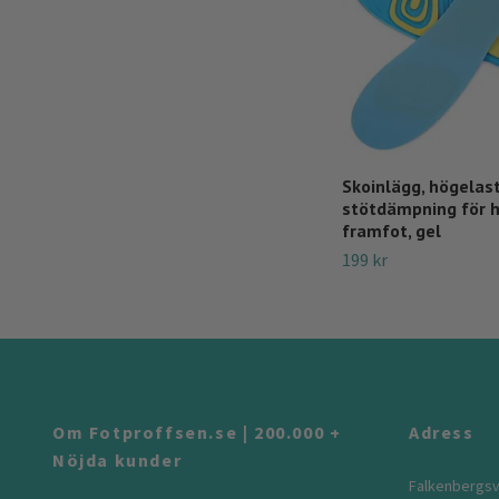
Skoinlägg, högelast
stötdämpning för h
framfot, gel
199 kr
Om Fotproffsen.se | 200.000 +
Adress
Nöjda kunder
Falkenbergsv