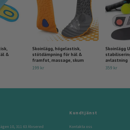
isk,
Skoinlägg, högelastisk,
Skoinlägg U
äl &
stötdämpning för häl &
stabiliseri
framfot, massage, skum
avlastning
199 kr
359 kr
Kundtjänst
ägen 10, 311 63 Älvsered
Kontakta oss