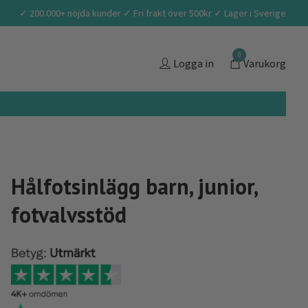
✓ 200.000+ nöjda kunder ✓ Fri frakt över 500kr ✓ Lager i Sverige
0
Logga in
Varukorg
Hålfotsinlägg barn, junior,
fotvalvsstöd