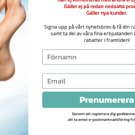
Gäller ej på redan nedsatta pro
ippas till önskad form och storlek.
Gäller nya kunder.
kar.
Signa upp på vårt nyhetsbrev & få din r
a typer av skor.
samt ta del av våra fina erbjudanden
rabatter i framtiden!
koinlägg speciellt designade för barn och ungdomar. Skoinläggens 
inner man en djupare hälkupa för att hålla hälen på plats och förhi
, Flanell.
2
Prenumerera
Genom att registrera dig godkänne
att ta emot e-postmarknadsföring frå