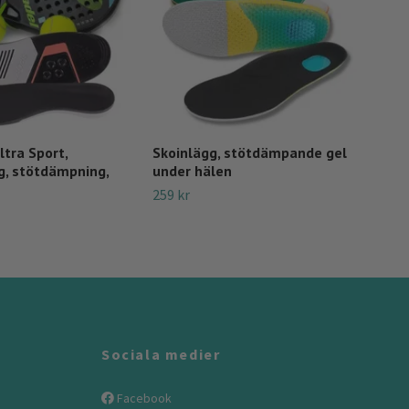
ltra Sport,
Skoinlägg, stötdämpande gel
Sko
ng, stötdämpning,
under hälen
Uni
259 kr
149 
Sociala medier
Facebook