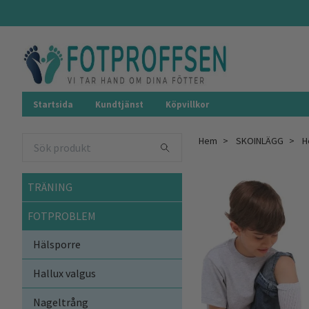
Startsida
Kundtjänst
Köpvillkor
Hem
SKOINLÄGG
H
TRÄNING
FOTPROBLEM
Hälsporre
Hallux valgus
Nageltrång