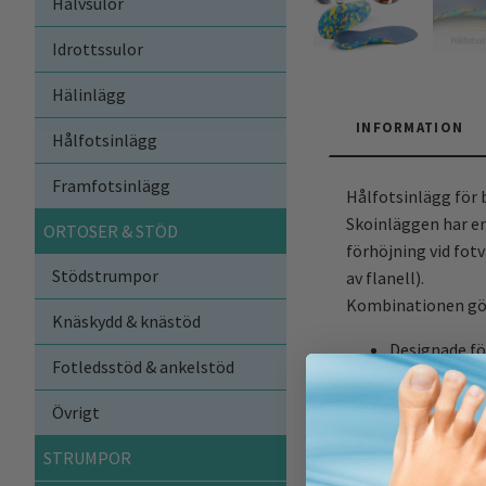
Halvsulor
Idrottssulor
Hälinlägg
INFORMATION
Hålfotsinlägg
Framfotsinlägg
Hålfotsinlägg för 
Skoinläggen har en
ORTOSER & STÖD
förhöjning vid fotv
Stödstrumpor
av flanell).
Kombinationen gör 
Knäskydd & knästöd
Designade f
Fotledsstöd & ankelstöd
Hålfotsstöd 
Skålad häl ge
Övrigt
Extra hög U-
STRUMPOR
Bekväm EVA-
Andningsbart