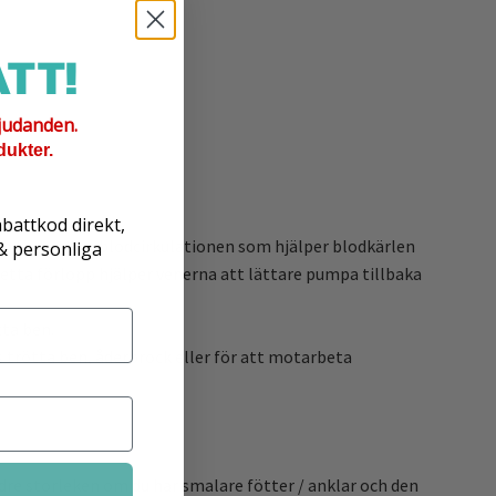
TT!
judanden.
dukter.
abattkod direkt,
h förbättrar blodcirkulationen som hjälper blodkärlen
 & personliga
detta förlopp hjälper venerna att lättare pumpa tillbaka
ta ben.
 trötta ben, åderbrock eller för att motarbeta
re storleken om du har smalare fötter / anklar och den