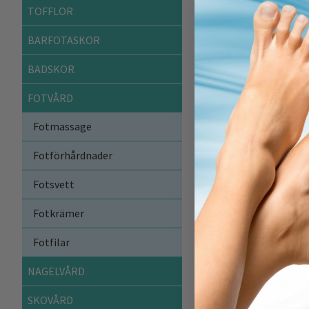
Läcker desig
TOFFLOR
1 par
BARFOTASKOR
OBS! Dessa s
Tvättas i 30 
BADSKOR
FÄRGVAL:
FOTVÅRD
Finns även i färger
Fotmassage
Hur de fungerar:
Kompressionsstrump
Fotförhårdnader
att få en normal f
Fotsvett
blodet till hjärtat.
Dessa stödstrumpor
Fotkrämer
Stödstrumpor i kom
vätskeansamling i
Fotfilar
Tvättas i 30 grader.
NAGELVÅRD
Storleksguide:
SKOVÅRD
Om din fot ligger 