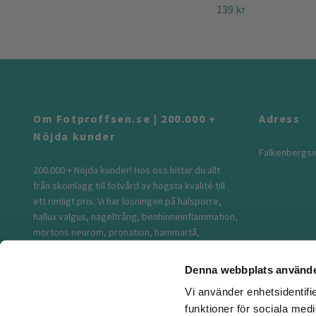
139 kr
Om Fotproffsen.se | 200.000 +
Adress
Nöjda kunder
Falkenbergsv
200.000 + Nöjda kunder! Hos oss hittar du allt
från skoinlägg till fotvård av högsta kvalité till
ett rimligt pris. Vi har lösningen på hälsporre,
hallux valgus, nageltrång, benhinneinflammation,
mortons neurom, pronation, hammartå,
skoskav, stukad fot...m.m. Vi säljer bekväma
kompressionsstrumpor, knäskydd, fotledsstöd
Denna webbplats använde
och stötdämpande tofflor. Självklart erbjuder vi
Vi använder enhetsidentifie
blixtsnabb leverans och fri frakt över 500kr. Vi är
funktioner för sociala medi
en svensk webbutik med lager och säte i