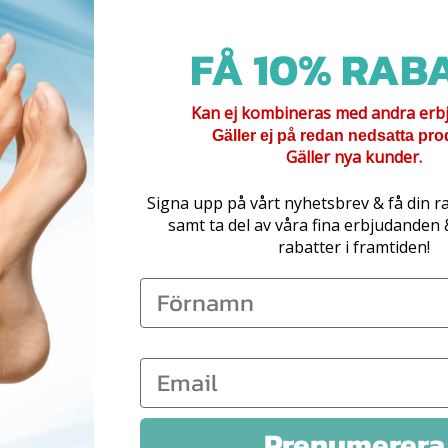
n.
FÅ 10% RABA
trumpor är något smalare över vaden.
grader.
Kan ej kombineras med andra erb
Gäller ej på redan nedsatta pro
Gäller nya kunder.
na:
lila
,
blå
och
grön.
Signa upp på vårt nyhetsbrev & få din r
orna minskar svullnad i ben tack vare bättre lymfcirkulation oc
samt ta del av våra fina erbjudanden
rabatter i framtiden!
unktion. Stödstrumporna avlastar trycket och låter blodet flöda, 
 kan användas under hela dagen och ger mycket bra stöd för tröt
pressionsklass 1 är ett bra val vid enklare besvär som exempelvis
 benen.
Prenumerera
på gränsen mellan två storlekar rekommenderas att välja den mind