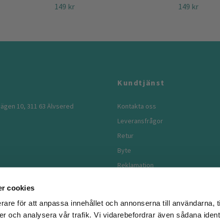
149 kr
149 kr
Kundtjänst
ägen 10, 311 63 Älvsered
Kontakta oss
Leveransfrågor
Retur
Byte
Reklamation
Köpvillkor
r cookies
rare för att anpassa innehållet och annonserna till användarna, t
er och analysera vår trafik. Vi vidarebefordrar även sådana ident