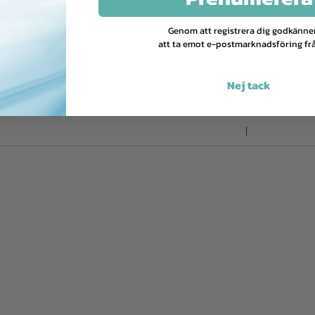
 du har bredare fötter / anklar.
Genom att registrera dig godkänne
pandex.
att ta emot e-postmarknadsföring frå
4
Nej tack