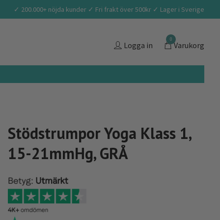
✓ 200.000+ nöjda kunder ✓ Fri frakt över 500kr ✓ Lager i Sverige
0
Logga in
Varukorg
Stödstrumpor Yoga Klass 1,
15-21mmHg, GRÅ