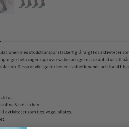
lationen med stödstrumpor i läckert grå färg! För aktiviteter som 
or ger hela vägen upp över vaden och ger ett skönt stöd till båd
kulation. Dessa är viktiga för benens välbefinnande och för att 
ch fot.
svullna & trötta ben.
ill aktiviteter som t.ex. yoga, pilates.
et.