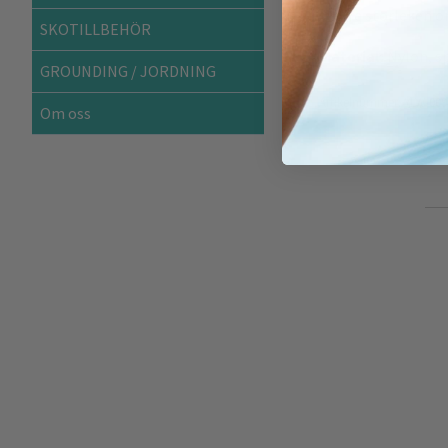
större storleken om
SKOTILLBEHÖR
Material:
Nylon, s
GROUNDING / JORDNING
Artikelnummer:
YLW-009
Om oss