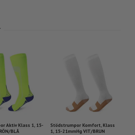
r Aktiv Klass 1, 15-
Stödstrumpor Komfort, Klass
Stö
RÖN/BLÅ
1, 15-21mmHg VIT/BRUN
15-