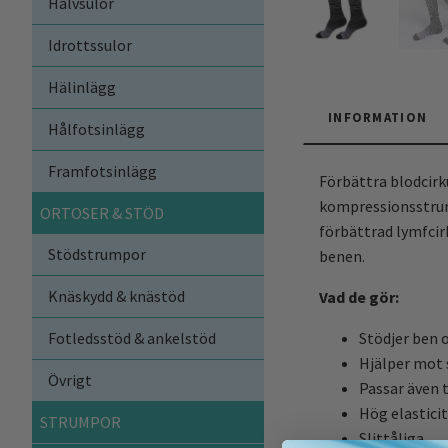
Halvsulor
Idrottssulor
Hälinlägg
INFORMATION
Hålfotsinlägg
Framfotsinlägg
Förbättra blodcirku
kompressionsstrump
ORTOSER & STÖD
förbättrad lymfcir
Stödstrumpor
benen.
Knäskydd & knästöd
Vad de gör:
Fotledsstöd & ankelstöd
Stödjer ben o
Hjälper mot 
Övrigt
Passar även t
Hög elasticit
STRUMPOR
Slittåliga.