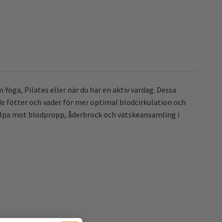
Yoga, Pilates eller när du har en aktiv vardag. Dessa
e fötter och vader för mer optimal blodcirkulation och
hjälpa mot blodpropp, åderbrock och vätskeansamling i