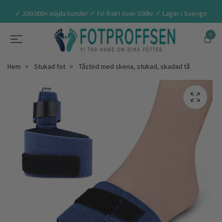
✓ 200.000+ nöjda kunder ✓ Fri frakt över 500kr ✓ Lager i Sverige
0
Hem
Stukad fot
Tåstöd med skena, stukad, skadad tå