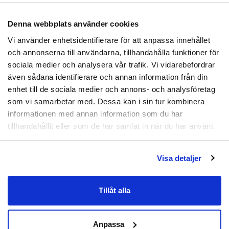
Smart lösning för att positionera rätt stortån eller
Denna webbplats använder cookies
skydda tårna mot stötar. Tåstödet lindrar smärta
Prenumerera
från hallux valgus, hammartå och vid stukad tå och
Vi använder enhetsidentifierare för att anpassa innehållet
Genom att registrera dig godkänner du
håller tån stabilt på plats.
och annonserna till användarna, tillhandahålla funktioner för
att ta emot e-postmarknadsföring från oss.
sociala medier och analysera vår trafik. Vi vidarebefordrar
Material:
Skumgummi, tyg, aluminium.
även sådana identifierare och annan information från din
Nej tack
enhet till de sociala medier och annons- och analysföretag
Artikelnummer:
JZD-0011
som vi samarbetar med. Dessa kan i sin tur kombinera
informationen med annan information som du har
tillhandahållit eller som de har samlat in när du har använt
deras tjänster.
Visa detaljer
Tillåt alla
Anpassa