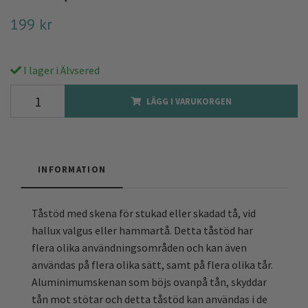
199 kr
I lager i Älvsered
LÄGG I VARUKORGEN
INFORMATION
Tåstöd med skena för stukad eller skadad tå, vid
hallux valgus eller hammartå. Detta tåstöd har
flera olika användningsområden och kan även
användas på flera olika sätt, samt på flera olika tår.
Aluminimumskenan som böjs ovanpå tån, skyddar
tån mot stötar och detta tåstöd kan användas i de