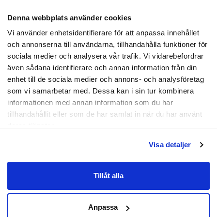
hallux valgus och håller foten stabilt på plats.
Stödskenan är gjord av mjuk SEBS och är enkel att
Denna webbplats använder cookies
Prenumerera
sätta på, slittålig och lätt att tvätta av med
Vi använder enhetsidentifierare för att anpassa innehållet
ljummet vatten.
Genom att registrera dig godkänner du
och annonserna till användarna, tillhandahålla funktioner för
att ta emot e-postmarknadsföring från oss.
sociala medier och analysera vår trafik. Vi vidarebefordrar
Material:
Skumgummi, tyg, aluminium.
även sådana identifierare och annan information från din
Nej tack
enhet till de sociala medier och annons- och analysföretag
Artikelnummer:
JZD-0040
som vi samarbetar med. Dessa kan i sin tur kombinera
informationen med annan information som du har
tillhandahållit eller som de har samlat in när du har använt
deras tjänster.
Visa detaljer
Tillåt alla
Anpassa