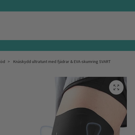
töd
Knäskydd ultratunt med fjädrar & EVA-skumring SVART