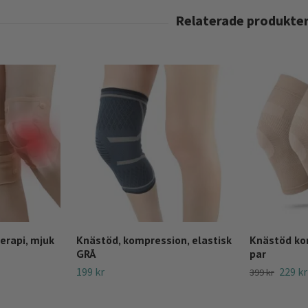
erapi, mjuk
Knästöd, kompression, elastisk
Knästöd kom
GRÅ
par
199 kr
229 kr
399 kr