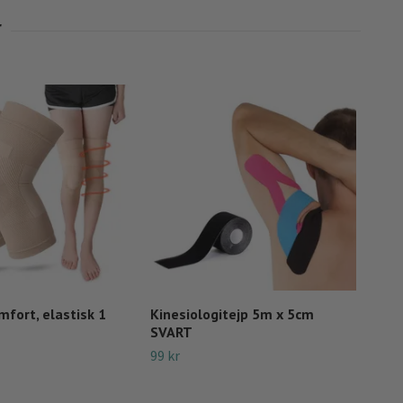
fort, elastisk 1
Kinesiologitejp 5m x 5cm
Kine
SVART
fär
99 kr
Tillfä