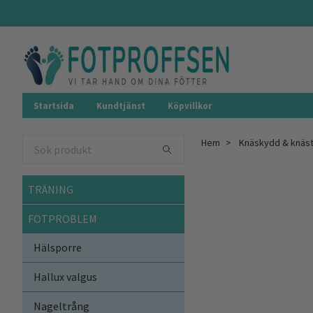
Startsida
Kundtjänst
Köpvillkor
Hem
Knäskydd & knäs
TRÄNING
FOTPROBLEM
Hälsporre
Hallux valgus
Nageltrång