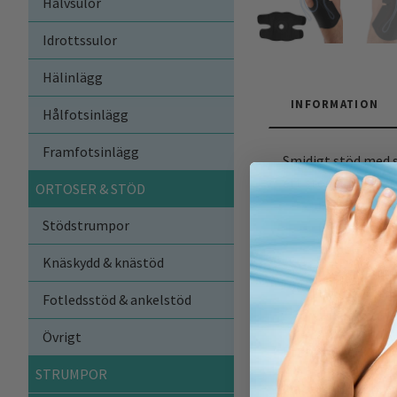
Halvsulor
Idrottssulor
Hälinlägg
INFORMATION
Hålfotsinlägg
Framfotsinlägg
Smidigt stöd med s
ett stödjande knäs
ORTOSER & STÖD
Extra stabil
Stödstrumpor
EVA-skumrin
Öppen desi
Knäskydd & knästöd
Justerbar 
Ultratunn m
Fotledsstöd & ankelstöd
1st
Övrigt
Ett utmärkt knäsky
STRUMPOR
Material
: Nylon, 