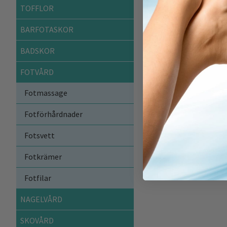
TOFFLOR
Artikelnummer:
HXD-05
BARFOTASKOR
BADSKOR
FOTVÅRD
Fotmassage
Fotförhårdnader
Fotsvett
Fotkrämer
Fotfilar
NAGELVÅRD
SKOVÅRD