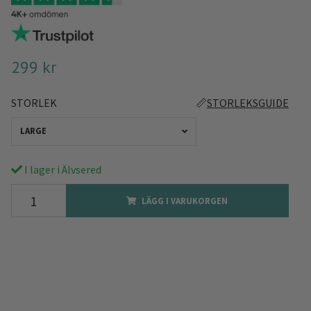
299 kr
STORLEK
📏
STORLEKSGUIDE
LARGE
I lager i Älvsered
LÄGG I VARUKORGEN