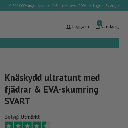
✓ 200.000+ nöjda kunder ✓ Fri frakt över 500kr ✓ Lager i Sverige
0
Logga in
Varukorg
Knäskydd ultratunt med
fjädrar & EVA-skumring
SVART