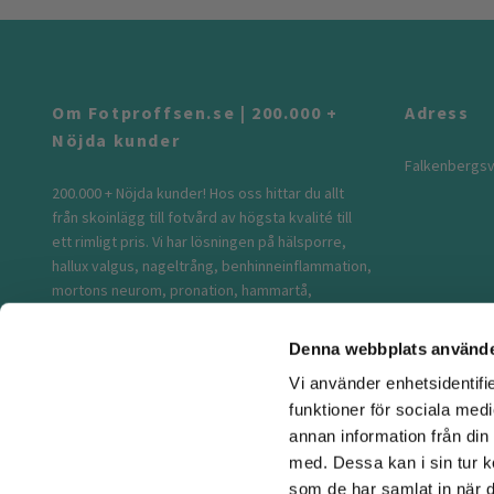
Om Fotproffsen.se | 200.000 +
Adress
Nöjda kunder
Falkenbergsv
200.000 + Nöjda kunder! Hos oss hittar du allt
från skoinlägg till fotvård av högsta kvalité till
ett rimligt pris. Vi har lösningen på hälsporre,
hallux valgus, nageltrång, benhinneinflammation,
mortons neurom, pronation, hammartå,
skoskav, stukad fot...m.m. Vi säljer bekväma
kompressionsstrumpor, knäskydd, fotledsstöd
Denna webbplats använde
och stötdämpande tofflor. Självklart erbjuder vi
Vi använder enhetsidentifie
blixtsnabb leverans och fri frakt över 500kr. Vi är
funktioner för sociala medi
en svensk webbutik med lager och säte i
Sverige. Låt oss ta hand om dina fötter!
annan information från din
med. Dessa kan i sin tur k
som de har samlat in när d