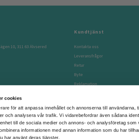
Kundtjänst
ägen 10, 311 63 Älvsered
Kontakta oss
Leveransfrågor
Retur
Byte
Reklamation
Köpvillkor
r cookies
rare för att anpassa innehållet och annonserna till användarna, t
er och analysera vår trafik. Vi vidarebefordrar även sådana ident
 enhet till de sociala medier och annons- och analysföretag som
ombinera informationen med annan information som du har tillhand
u har använt deras tjänster.