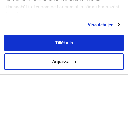
påverkas lika starkt av friktionen mot kärlväggarna.
tillhandahållit eller som de har samlat in när du har använt
Idag finns det även vetenskapliga belägg som pekar
deras tjänster.
mot en viss smärtlindrande effekt av
magnetbehandlingar.
Visa detaljer
Tvätta av de i ljummet vatten.
Material:
Silikon (SEBS), magnet.
Tillåt alla
Artikelnummer:
TZA-0087
Anpassa