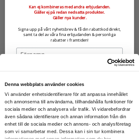
Kitet innehåller 1st knäskydd och 1st
Kan ej kombineras med andra erbjudanden.
Gäller ej på redan nedsatta produkter.
handledsstöd.
Gäller nya kunder.
Hur de fungerar:
Signa upp på vårt nyhetsbrev & få din rabattkod direkt,
samt ta del av våra fina erbjudanden & personliga
Detta magnetiska knä- & handledsstöd kan lindra
rabatter i framtiden!
smärta eftersom det stabiliserar knät och
handleden, ger avlastning åt lederna samt ökar
blodcirkulationen. Dessa stöd är mycket elastiska
och kan användas av både män och kvinnor både
som rehabilitering men också i förebyggande syfte.
Denna webbplats använder cookies
Magneter började användas redan på 70-talet och är
Prenumerera
idag en efterfrågad metod inom alternativ medicin
Vi använder enhetsidentifierare för att anpassa innehållet
Genom att registrera dig godkänner du
för flera saker, bland annat att minska värk,
och annonserna till användarna, tillhandahålla funktioner för
att ta emot e-postmarknadsföring från oss.
sociala medier och analysera vår trafik. Vi vidarebefordrar
förbättra sömn och öka blodcirkulation. Magneten
även sådana identifierare och annan information från din
gör nämligen så att de röda blodkropparna, som
Nej tack
enhet till de sociala medier och annons- och analysföretag
innehåller järn, länkas samman till korta kedjor
som vi samarbetar med. Dessa kan i sin tur kombinera
vilket gör att blodet flyter lättare och inte
informationen med annan information som du har