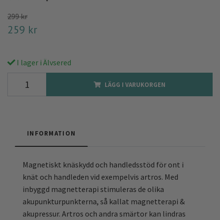
299 kr
259 kr
I lager i Älvsered
LÄGG I VARUKORGEN
INFORMATION
Magnetiskt knäskydd och handledsstöd för ont i
knät och handleden vid exempelvis artros. Med
inbyggd magnetterapi stimuleras de olika
akupunkturpunkterna, så kallat magnetterapi &
akupressur. Artros och andra smärtor kan lindras