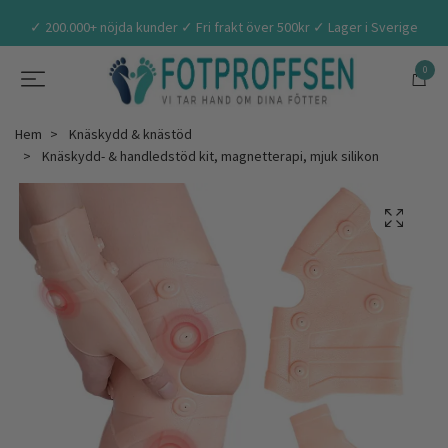
✓ 200.000+ nöjda kunder ✓ Fri frakt över 500kr ✓ Lager i Sverige
0
Hem
Knäskydd & knästöd
Knäskydd- & handledstöd kit, magnetterapi, mjuk silikon