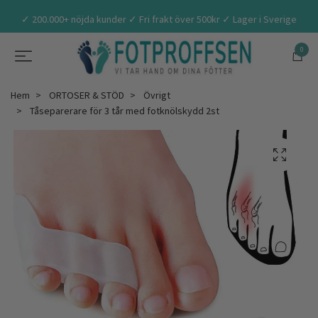
✓ 200.000+ nöjda kunder ✓ Fri frakt över 500kr ✓ Lager i Sverige
0
Hem
ORTOSER & STÖD
Övrigt
Tåseparerare för 3 tår med fotknölskydd 2st