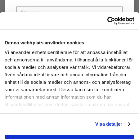
Hur den fungerar:
Enkel och smidig lösning för att positionera yttre
tårna rätt.
Det viktigaste i behandlingen av förhårdnader och
Denna webbplats använder cookies
liktornar är att minska trycket på de områden där
Prenumerera
du har besvär, vilket denna tåseparerare också gör
Vi använder enhetsidentifierare för att anpassa innehållet
Genom att registrera dig godkänner du
tack vare den extra flärpen.
och annonserna till användarna, tillhandahålla funktioner för
att ta emot e-postmarknadsföring från oss.
sociala medier och analysera vår trafik. Vi vidarebefordrar
Tåsepareraren är gjord av supermjuk silikon som är
även sådana identifierare och annan information från din
Nej tack
lätt av trä på, slittålig och lätt att tvätta av med
enhet till de sociala medier och annons- och analysföretag
ljummet vatten.
som vi samarbetar med. Dessa kan i sin tur kombinera
informationen med annan information som du har
Material:
SEBS silikon
tillhandahållit eller som de har samlat in när du har använt
deras tjänster.
Artikelnummer:
FZQ-0132
Visa detaljer