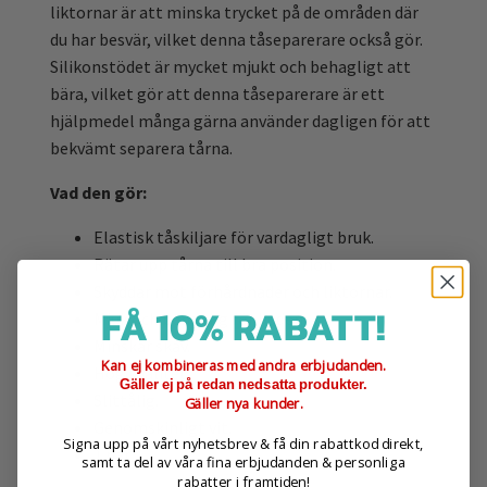
liktornar är att minska trycket på de områden där
du har besvär, vilket denna tåseparerare också gör.
Silikonstödet är mycket mjukt och behagligt att
bära, vilket gör att denna tåseparerare är ett
hjälpmedel många gärna använder dagligen för att
bekvämt separera tårna.
Vad den gör:
Elastisk tåskiljare för vardagligt bruk.
Rätar upp tårna till bra position.
Skyddar mot förhårdnader och liktornar.
FÅ 10% RABATT!
Mjuk och behaglig för huden.
Minskar skav.
Kan ej kombineras med andra erbjudanden.
Hög kvalitet.
Gäller ej på redan nedsatta produkter.
Slittålig.
Gäller nya kunder.
Genomskinligt vit.
Signa upp på vårt nyhetsbrev & få din rabattkod direkt,
1 par
samt ta del av våra fina erbjudanden & personliga
rabatter i framtiden!