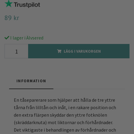
89 kr
I lager i Älvsered
LÄGG I VARUKORGEN
INFORMATION
En tåseparerare som hjälper att hålla de tre yttre
tårna från lilltån och inåt, i en rakare position och
den extra flärpen skyddar den yttre fotknölen
(skräddarknuta) mot liktornar och förhårdnader.
Det viktigaste i behandlingen av förhårdnader och