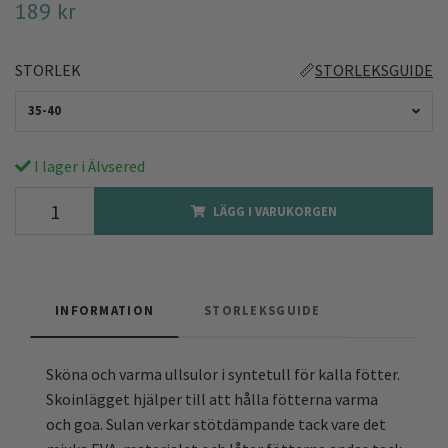
189 kr
STORLEK
📏
STORLEKSGUIDE
35-40
I lager i Älvsered
LÄGG I VARUKORGEN
INFORMATION
STORLEKSGUIDE
Sköna och varma ullsulor i syntetull för kalla fötter.
Skoinlägget hjälper till att hålla fötterna varma
och goa. Sulan verkar stötdämpande tack vare det