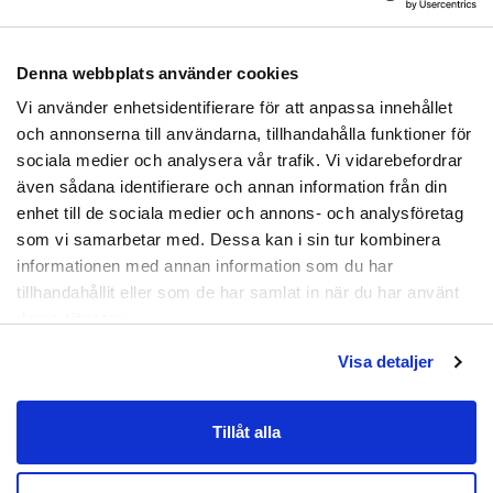
syntetull som håller fötterna varmare och
isolerade underifrån vid kalla höstdagar och under
vintern. Skoinläggen passar i de allra flesta skor och
Denna webbplats använder cookies
Prenumerera
går att klippa till rätt storlek enligt mallen på
Vi använder enhetsidentifierare för att anpassa innehållet
undersidan.
Genom att registrera dig godkänner du
och annonserna till användarna, tillhandahålla funktioner för
att ta emot e-postmarknadsföring från oss.
Handtvättas i ljummet vatten.
sociala medier och analysera vår trafik. Vi vidarebefordrar
även sådana identifierare och annan information från din
Nej tack
Material:
EVA-sula, syntetull.
enhet till de sociala medier och annons- och analysföretag
som vi samarbetar med. Dessa kan i sin tur kombinera
Artikelnummer:
XDA-0019
informationen med annan information som du har
tillhandahållit eller som de har samlat in när du har använt
deras tjänster.
Visa detaljer
Tillåt alla