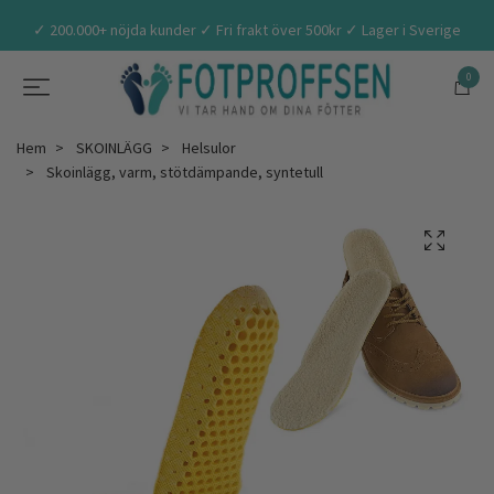
✓ 200.000+ nöjda kunder ✓ Fri frakt över 500kr ✓ Lager i Sverige
0
Hem
SKOINLÄGG
Helsulor
Skoinlägg, varm, stötdämpande, syntetull