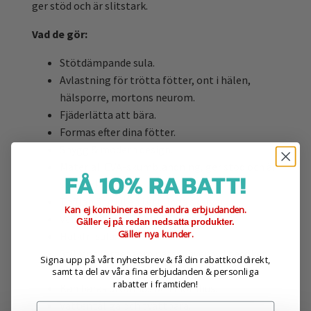
ger stöd och är slitstark.
Vad de gör:
Stötdämpande sula.
Avlastning för trötta fötter, ont i hälen,
hälsporre, mortons neurom.
Fjäderlätta att bära.
Formas efter dina fötter.
Snygg & modern design.
Material: EVA-skumblandning, ger stöd och är
FÅ 10% RABATT!
slitstark.
Tofflan är gjuten i ett, inga skarvar.
Kan ej kombineras med andra erbjudanden.
Ventilationshål på insidan av bandet.
Gäller ej på redan nedsatta produkter.
Gäller nya kunder.
Halkfri sula.
Stilrena färger som passar även vid besöket
Signa upp på vårt nyhetsbrev & få din rabattkod direkt,
till stan.
samt ta del av våra fina erbjudanden & personliga
rabatter i framtiden!
Kan bäras utomhus och inomhus.
Vattentåliga och tvättbara.