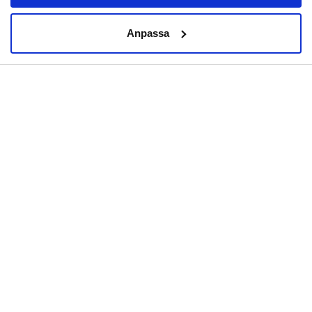
Anpassa
Material:
EVA-skum.
Artikelnummer:
FP-SLB40