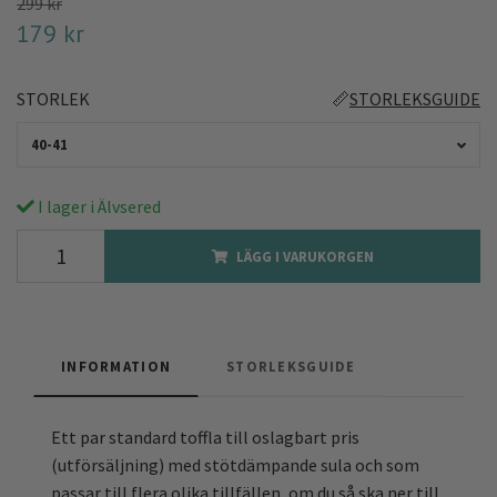
299 kr
179 kr
STORLEK
📏
STORLEKSGUIDE
40-41
I lager i Älvsered
LÄGG I VARUKORGEN
INFORMATION
STORLEKSGUIDE
Ett par standard toffla till oslagbart pris
(utförsäljning) med stötdämpande sula och som
passar till flera olika tillfällen, om du så ska ner till