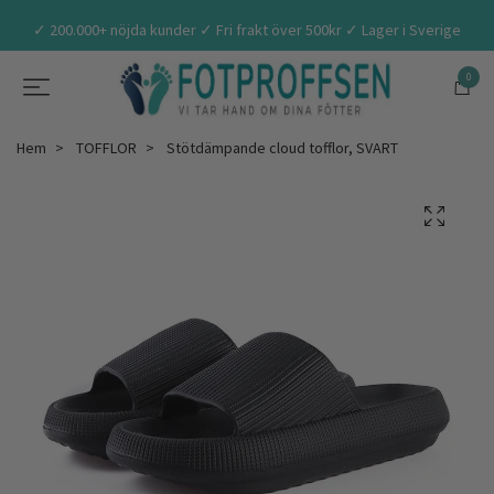
✓ 200.000+ nöjda kunder ✓ Fri frakt över 500kr ✓ Lager i Sverige
0
Hem
TOFFLOR
Stötdämpande cloud tofflor, SVART