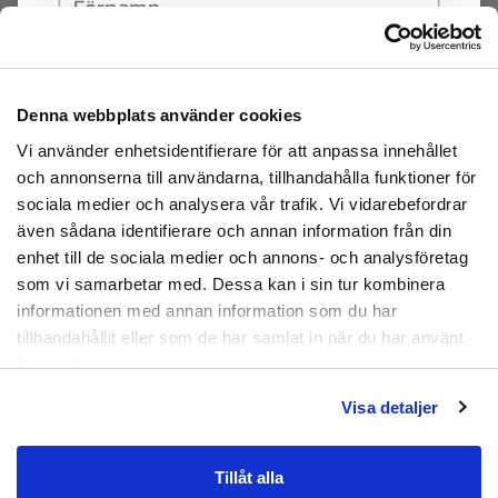
Väldigt lätta att rengöra.
Färgval:
Finns även i färgerna:
rosa
, och
brun
Denna webbplats använder cookies
Prenumerera
Hur de fungerar:
Vi använder enhetsidentifierare för att anpassa innehållet
Följsam toffla i mycket stötdämpande EVA-
Genom att registrera dig godkänner du
och annonserna till användarna, tillhandahålla funktioner för
material. Oerhört bekväma och passar alla fötter,
att ta emot e-postmarknadsföring från oss.
sociala medier och analysera vår trafik. Vi vidarebefordrar
men har du hälsporre (plantar fasciit), mortons
även sådana identifierare och annan information från din
Nej tack
neurom (framfotssmärta) eller plattfot kommer
enhet till de sociala medier och annons- och analysföretag
du att uppskatta dessa i högre grad. Kommer i fyra
som vi samarbetar med. Dessa kan i sin tur kombinera
attraktiva färger som passar till hemmakläderna,
informationen med annan information som du har
favoritjeansen såväl som till sommarklänningen.
tillhandahållit eller som de har samlat in när du har använt
Materialet är lätt, så tofflorna blir aldrig klumpiga
deras tjänster.
och de är vattentåliga och superlätta att rengöra.
Visa detaljer
OBS!
Tofflorna tål inte hög värme. Lämna de inte en
längre stund i direkt solljus, de kan krympa. Förvara
dem i skugga / rumstemperatur.
Tillåt alla